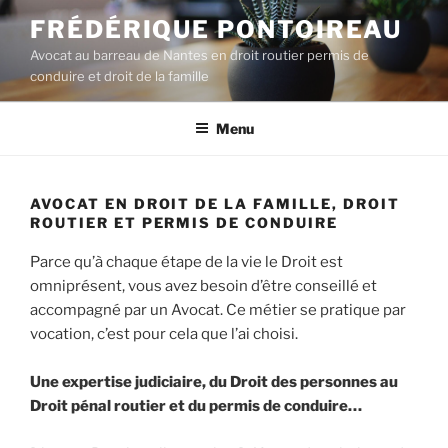
Aller
FRÉDÉRIQUE PONTOIREAU
au
Avocat au barreau de Nantes en droit routier permis de
contenu
conduire et droit de la famille
principal
Menu
AVOCAT EN DROIT DE LA FAMILLE, DROIT
ROUTIER ET PERMIS DE CONDUIRE
Parce qu’à chaque étape de la vie le Droit est
omniprésent, vous avez besoin d’être conseillé et
accompagné par un Avocat. Ce métier se pratique par
vocation, c’est pour cela que l’ai choisi.
Une expertise judiciaire, du Droit des personnes au
Droit pénal routier et du permis de conduire…